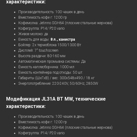
характеристики:
Производительность: 100 чашек в день
Вместимость кофе г: 1200 гр
Кофемолка: Jetinno SGH64 (плоские стальные жернова)
Кофегруппа: P14/ P20 vario
Живое молоко: да
Емкость для воды:
8 л., канистра
Бойлер: 2х термоблока 1500/1300 Вт
Дисплей: 7" touchscreen
Высота раздачи: 80-160 мм
Автоматическая промывка системы: Да
Ёмкость каплесборника: 1000 мл
Емкость контейнера под отходы: 50 шт.
Габариты (ШхГхВ) / вес: 300х548х490 / 18 кг
Энергопотребление: 220-240V, 50/60Hz, 2850W
Модификация JL31А BT MW, технические
характеристики:
Производительность: 100 чашек в день
Вместимость кофе г: 1200 гр
Кофемолка: Jetinno SGH64 (плоские стальные жернова)
Кофегруппа: P14/ P20 vario