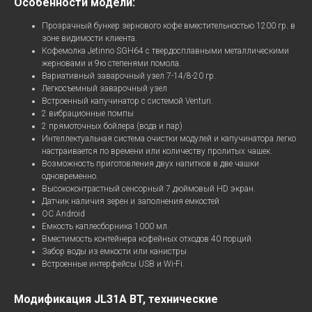
Особенности модели:
Прозрачный бункер зернового кофе вместительностью 1200 гр. в
зоне видимости клиента.
Кофемолка Jetinno SGH64 с твердосплавными металлическими
жерновами и 9ю степенями помола.
Вариативный заварочный узел 7-14/8-20 гр.
Легкосъемный заварочный узел
Встроенный капучинатор с системой Venturi.
2 вибрационные помпы
2 прямоточных бойлера (вода и пар)
Интеллектуальная система очистки модулей и капучинатора легко
настраивается по времени или количеству пролитых чашек.
Возможность приготовления двух напитков в две чашки
одновременно.
Высококонтрастный сенсорный 7 дюймовый HD экран.
Датчик наличия зерен и заполнения емкостей
ОС Android
Емкость каплесборника 1000 мл.
Вместимость контейнера кофейных отходов 40 порций.
Забор воды из емкости или канистры
Встроенные интерфейсы USB и Wi-Fi.
Модификация JL31А BT, технические