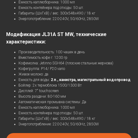
Ёмкость каплесборника: 1000 мл
Емкость контейнера под отходы: 50 шт.
Габариты (ШхГхВ) / вес: 300х548х490 / 18 кг
Энергопотребление: 220-240V, 50/60Hz, 2850W
Отдел продаж:
О компании:
Москва,1-я улица
8 (800) 600-85-27
Измайловского зверинца 8
Модификация JL31А ST MW, технические
Сервис:
Калининград, пл.
Василевского 2
8 (800) 700-34-43
характеристики:
Санкт-Петербург, ул.
Степана Разина, 9Ж
Производительность: 100 чашек в день
Склады
Вместимость кофе г: 1200 гр
Люберцы,ул.Электрификации,4
Кофемолка: Jetinno SGH64 (плоские стальные жернова)
Кофегруппа: P14/ P20 vario
Новосибирская обл, р-н
Новосибирский,
Живое молоко: да
Карьермочищенская, зд
Калининград,ул.Подполковника
9/12, склад 18
Емкость для воды:
2 л., канистра, магистральный водопровод
Емельянова, 319
Политика обработки
Бойлер: 2х термоблока 1500/1300 Вт
персональных данных
Дисплей: 7" touchscreen
Согласие на обработку
персональных данных
Высота раздачи: 80-160 мм
Время работы:
Автоматическая промывка системы: Да
Разработка сайта
Понедельник-Пятница:
Ёмкость каплесборника: 1000 мл
с 9:00 до 17:00 (мск)
Емкость контейнера под отходы: 50 шт.
Габариты (ШхГхВ) / вес: 300х548х490 / 18 кг
Энергопотребление: 220-240V, 50/60Hz, 2850W