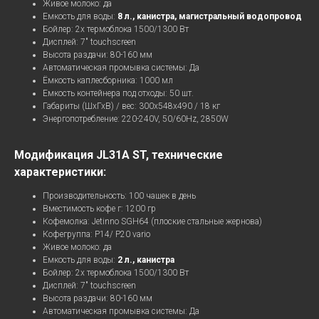
Живое молоко: да
Емкость для воды:
8 л., канистра, магистральный водопровод
Бойлер: 2х термоблока 1500/1300 Вт
Дисплей: 7" touchscreen
Высота раздачи: 80-160 мм
Автоматическая промывка системы: Да
Ёмкость каплесборника: 1000 мл
Емкость контейнера под отходы: 50 шт.
Габариты (ШхГхВ) / вес: 300х548х490 / 18 кг
Энергопотребление: 220-240V, 50/60Hz, 2850W
Модификация JL31А ST, технические
характеристики:
Производительность: 100 чашек в день
Вместимость кофе г: 1200 гр
Связаться
Кофемолка: Jetinno SGH64 (плоские стальные жернова)
Кофегруппа: P14/ P20 vario
Все права защищены ©
2007-2025 «Вавилон-Вендинг»
Живое молоко: да
Емкость для воды:
2 л., канистра
Бойлер: 2х термоблока 1500/1300 Вт
Электронная почта:
Дисплей: 7" touchscreen
zakaz@vavilonvending.ru
Высота раздачи: 80-160 мм
Автоматическая промывка системы: Да
Социальные сети: